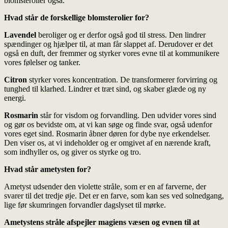
blomsterolier også.
Hvad står de forskellige blomsterolier for?
Lavendel
beroliger og er derfor også god til stress. Den lindrer
spændinger og hjælper til, at man får slappet af. Derudover er det
også en duft, der fremmer og styrker vores evne til at kommunikere
vores følelser og tanker.
Citron
styrker vores koncentration. De transformerer forvirring og
tunghed til klarhed. Lindrer et træt sind, og skaber glæde og ny
energi.
Rosmarin
står for visdom og forvandling. Den udvider vores sind
og gør os bevidste om, at vi kan søge og finde svar, også udenfor
vores eget sind. Rosmarin åbner døren for dybe nye erkendelser.
Den viser os, at vi indeholder og er omgivet af en nærende kraft,
som indhyller os, og giver os styrke og tro.
Hvad står ametysten for?
Ametyst udsender den violette stråle, som er en af farverne, der
svarer til det tredje øje. Det er en farve, som kan ses ved solnedgang,
lige før skumringen forvandler dagslyset til mørke.
Ametystens stråle afspejler magiens væsen og evnen til at