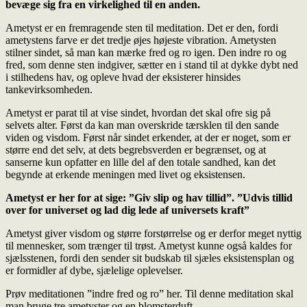
bevæge sig fra en virkelighed til en anden.
Ametyst er en fremragende sten til meditation. Det er den, fordi
ametystens farve er det tredje øjes højeste vibration. Ametysten
stilner sindet, så man kan mærke fred og ro igen. Den indre ro og
fred, som denne sten indgiver, sætter en i stand til at dykke dybt ned
i stilhedens hav, og opleve hvad der eksisterer hinsides
tankevirksomheden.
Ametyst er parat til at vise sindet, hvordan det skal ofre sig på
selvets alter. Først da kan man overskride tærsklen til den sande
viden og visdom. Først når sindet erkender, at der er noget, som er
større end det selv, at dets begrebsverden er begrænset, og at
sanserne kun opfatter en lille del af den totale sandhed, kan det
begynde at erkende meningen med livet og eksistensen.
Ametyst er her for at sige: ”Giv slip og hav tillid”. ”Udvis tillid
over for universet og lad dig lede af universets kraft”
Ametyst giver visdom og større forstørrelse og er derfor meget nyttig
til mennesker, som trænger til trøst. Ametyst kunne også kaldes for
sjælsstenen, fordi den sender sit budskab til sjæles eksistensplan og
er formidler af dybe, sjælelige oplevelser.
Prøv meditationen ”indre fred og ro” her. Til denne meditation skal
man bruge tre ametyster og en blomsterduft.